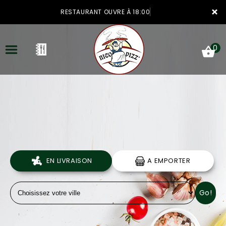
×
RESTAURANT OUVRE À 18:00
0
ACCUEIL
LA CARTE
VOTRE COMPTE
EN LIVRAISON
A EMPORTER
NOTRE RESTAURANT
Go!
VOS AVIS
MENTIONS LÉGALES